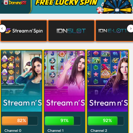
82%
91%
92%
Channel 0
Channel 1
Channel 2