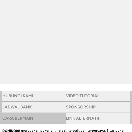
HUBUNGI KAMI
VIDEO TUTORIAL
JADWAL BANK
SPONSORSHIP
CARA BERMAIN
LINK ALTERNATIF
merupakan poker online asli terbaik dan terpercaya. Situs poker
DOMINO88