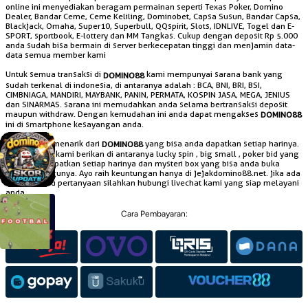
online ini menyediakan beragam permainan seperti Texas Poker, Domino
Dealer, Bandar Ceme, Ceme Keliling, Dominobet, Capsa Susun, Bandar Capsa,
Blackjack, Omaha, Super10, Superbull, QQspirit, Slots, IDNLIVE, Togel dan E-
SPORT, sportbook, E-lottery dan MM Tangkas. Cukup dengan deposit Rp 5.000
anda sudah bisa bermain di server berkecepatan tinggi dan menjamin data-
data semua member kami
Untuk semua transaksi di
kami mempunyai sarana bank yang
DOMINO88
sudah terkenal di indonesia, di antaranya adalah : BCA, BNI, BRI, BSI,
CIMBNIAGA, MANDIRI, MAYBANK, PANIN, PERMATA, KOSPIN JASA, MEGA, JENIUS
dan SINARMAS. sarana ini memudahkan anda selama bertransaksi deposit
maupun withdraw. Dengan kemudahan ini anda dapat mengakses
DOMINO88
ini di smartphone kesayangan anda.
Raih hadiah menarik dari
yang bisa anda dapatkan setiap harinya.
DOMINO88
Hadiah yang kami berikan di antaranya lucky spin , big small , poker bid yang
bisa anda dapatkan setiap harinya dan mysteri box yang bisa anda buka
setiap minggunya. Ayo raih keuntungan hanya di jejakdomino88.net. jika ada
keluhan atau pertanyaan silahkan hubungi livechat kami yang siap melayani
anda.
Cara Pembayaran: